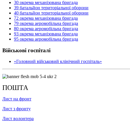
30 окрема механізована бригада
39 батальйон територіальної оборони
40 батальйон територіальної оборони
72 окрема механізована бригада
79 окрема аеромобільна бригада
80 окрема аеромобільна бригада
93 окрема механізована бригада
95 окрема аеромобільна бригада
Військові госпіталі
«Головний військовий клінічний госпіталь»
ПОШТА
Лист на фронт
Лист з фронту
Лист волонтера