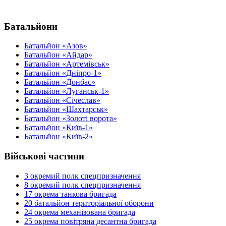
Батальйони
Батальйон «Азов»
Батальйон «Айдар»
Батальйон «Артемівськ»
Батальйон «Дніпро-1»
Батальйон «Донбас»
Батальйон «Луганськ-1»
Батальйон «Січеслав»
Батальйон «Шахтарськ»
Батальйон «Золоті ворота»
Батальйон «Київ-1»
Батальйон «Київ-2»
Військові частини
3 окремий полк спецпризначення
8 окремий полк спецпризначення
17 окрема танкова бригада
20 батальйон територіальної оборони
24 окрема механізована бригада
25 окрема повітряна десантна бригада