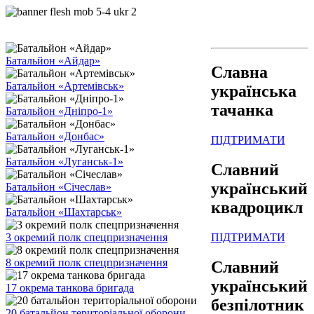
Батальйон «Айдар»
Славна
Батальйон «Артемівськ»
українська
тачанка
Батальйон «Дніпро-1»
Батальйон «Донбас»
ПІДТРИМАТИ
Батальйон «Луганськ-1»
Славний
український
Батальйон «Січеслав»
квадроцикл
Батальйон «Шахтарськ»
ПІДТРИМАТИ
3 окремий полк спецпризначення
8 окремий полк спецпризначення
Славний
український
17 окрема танкова бригада
безпілотник
20 батальйон територіальної оборони