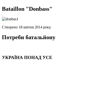
Bataillon "Donbass"
Створено 18 квітня 2014 року.
Потреби батальйону
УКРАЇНА ПОНАД УСЕ