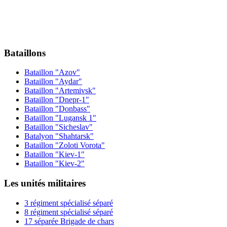
Bataillons
Bataillon "Azov"
Bataillon "Aydar"
Bataillon "Artemіvsk"
Bataillon "Dnepr-1"
Bataillon "Donbass"
Bataillon "Lugansk 1"
Bataillon "Sicheslav"
Batalyon "Shahtarsk"
Bataillon "Zoloti Vorota"
Bataillon "Kiev-1"
Bataillon "Kiev-2"
Les unités militaires
3 régiment spécialisé séparé
8 régiment spécialisé séparé
17 séparée Brigade de chars