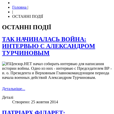
Головна
|
|
ОСТАННІ ПОДІЇ
ОСТАННІ ПОДІЇ
ТАК НАЧИНАЛАСЬ ВОЙНА:
ИНТЕРВЬЮ С АЛЕКСАНДРОМ
ТУРЧИНОВЫМ
Цензор.НЕТ начал собирать интервью для написания
истории войны. Одно из них - интервью с Председателем ВР -
и. о. Президента и Верховным Главнокомандующим периода
начала военных действий Александром Турчиновым.
Источник:
Источник:
http://censor.net.ua/r308694
http://censor.net.ua/r308694
Детальніше...
Деталі
Створено: 25 жовтня 2014
ПАТРІАРХ ФІЛАРЕТ: