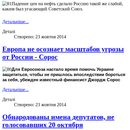
Падение цен на нефть сделало Россию такой же слабой,
каким был угасающий Советский Союз.
Источник:
Источник:
http://censor.net.ua/n308467
http://censor.net.ua/n308467
Детальніше...
Деталі
Створено: 23 жовтня 2014
Европа не осознает масштабов угрозы
от России - Сорос
Для Евросоюза настало время помочь Украине
защититься, чтобы не пришлось впоследствии бороться
за себя, убежден известный финансист Джордж Сорос
Детальніше...
Деталі
Створено: 23 жовтня 2014
Обнародованы имена депутатов, не
голосовавших 20 октября