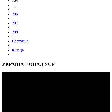
204
...
206
207
208
Наступна
Кінець
УКРАЇНА ПОНАД УСЕ