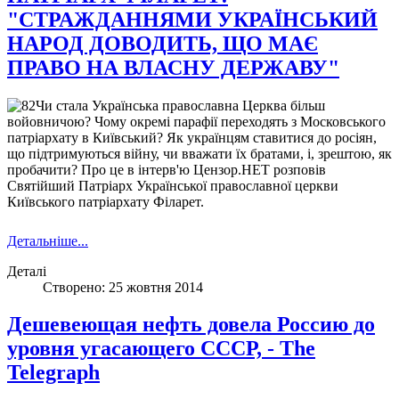
"СТРАЖДАННЯМИ УКРАЇНСЬКИЙ
НАРОД ДОВОДИТЬ, ЩО МАЄ
ПРАВО НА ВЛАСНУ ДЕРЖАВУ"
Чи стала Українська православна Церква більш
войовничою? Чому окремі парафії переходять з Московського
патріархату в Київський? Як українцям ставитися до росіян,
що підтримуються війну, чи вважати їх братами, і, зрештою, як
пробачити? Про це в інтерв'ю Цензор.НЕТ розповів
Святійший Патріарх Української православної церкви
Київського патріархату Філарет.
Источник:
Источник:
http://censor.net.ua/r308324
http://censor.net.ua/r308324
Детальніше...
Деталі
Створено: 25 жовтня 2014
Дешевеющая нефть довела Россию до
уровня угасающего СССР, - The
Telegraph