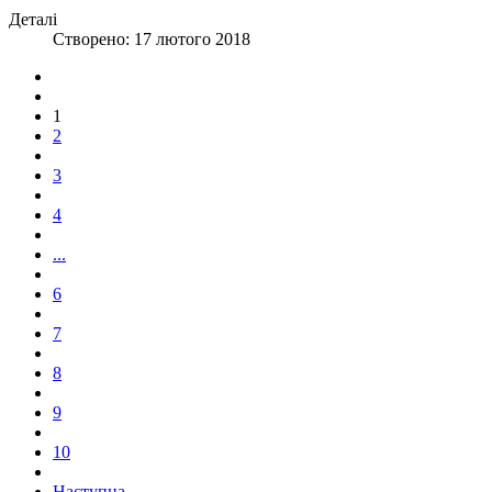
Деталі
Створено: 17 лютого 2018
1
2
3
4
...
6
7
8
9
10
Наступна