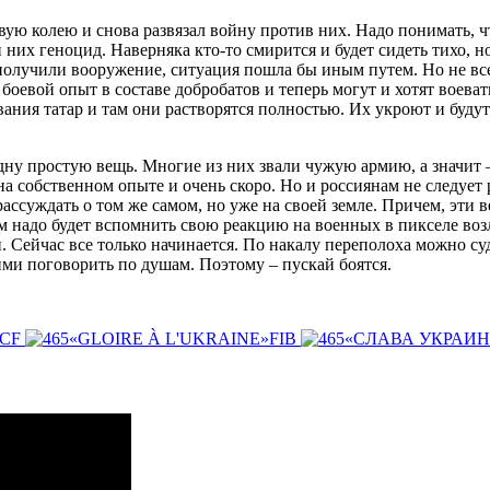
вую колею и снова развязал войну против них. Надо понимать, ч
их геноцид. Наверняка кто-то смирится и будет сидеть тихо, но
 получили вооружение, ситуация пошла бы иным путем. Но не все
боевой опыт в составе добробатов и теперь могут и хотят воева
ания татар и там они растворятся полностью. Их укроют и буду
ну простую вещь. Многие из них звали чужую армию, а значит – 
 на собственном опыте и очень скоро. Но и россиянам не следуе
ассуждать о том же самом, но уже на своей земле. Причем, эти
им надо будет вспомнить свою реакцию на военных в пикселе воз
 Сейчас все только начинается. По накалу переполоха можно суди
ими поговорить по душам. Поэтому – пускай боятся.
ICF
«GLOIRE À L'UKRAINE»FIB
«СЛАВА УКРАИ