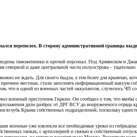
ался переполох. В сторону административной границы выдви
едены таможенники и прочий персонал. Под Армянском и Джанко
м северной и даже центральной части полуострова – тщательно 
можно не ждать. Для своего быдла, а тем более для крымчан, ко
той причине местные, стали заполнять информационный вакуум со
м, что в одной из военных частей оккупантов, случилось ЧП со 
вучил военный преступник Гиркин. Он сообщил о том, что якобы
дполажения дали разброс от ДРГ ВСУ до вооруженного отряда 
я вглубь Крыма собственных подразделений, поскольку единств
 и наши военные уже извлекли все необходимые уроки из гибридн
бственных танках, с артиллерией и связью в собственный отпуск
те персонажи, на которые рассчитывала Москва. Россиянам надо 