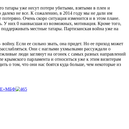
то татары уже несут потери убитыми, взятыми в плен и
 далеко не все. К сожалению, в 2014 году мы не дали им
 потеряно. Очень скоро ситуация изменится и в этом плане.
ть. У них 0 наивысшая из возможных, мотивация. Кроме того,
т поддерживать местные татары. Партизанская война уже на
войну. Если ее сильно звать, она придет. Но ее приход может
т расслабляться. Они с наглыми ухмылками рассуждали о
 вежливые люди заглянут на огонек с самых разных направлений
ле крымского парламента и относиться уже к этим визитерам
ть о том, что они нас боятся куда больше, чем некоторые из
НЕ»МБФ