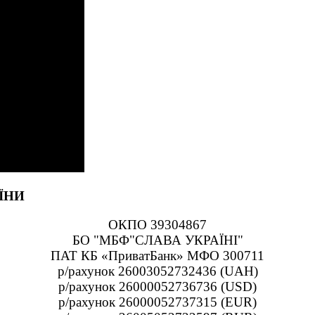
ЇНИ
ОКПО 39304867
БО "МБФ"СЛАВА УКРАЇНІ"
ПАТ КБ «ПриватБанк» МФО 300711
р/рахунок 26003052732436 (UAH)
р/рахунок 26000052736736 (USD)
р/рахунок 26000052737315 (EUR)