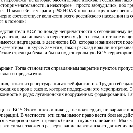
топримечательности, а некоторые – просто заблудились, ибо гра
чится. Прямо сейчас у границ РФ НОАК проводит крупные военные
рно соответствует количеств всего российского населения на со
Бог в помощь!
представители ВСУ по поводу непричастности к сегодняшнему пер
ккупантов, вылившаяся в перестрелку. Дело в том, что такие вещ
 имеется нацгвардия, в девичестве ВВ, которая и занимается п
 дезертиры – в курсе. Заметим, такой расклад вряд ли потребов
сийские стрельцы бежали бы на подконтрольную ВСУ территорию. 
риант. Тогда становится оправданным закрытие пунктов пропус
равдан и предсказуем.
, что-то из репертуара писателей-фантастов. Трудно себе даже
сходняк воров в законе, которые поддержали это мероприятие. Э
конность в рядах лугандонских вооруженных формирований. Так
ецназа ВСУ. Этого никто и никогда не подтвердит, но вариант в
пераций. В частности, эти силы имеют право вести боевые дейс
аться в «морской бой» и травить байки – глубоко ошибается. Мы с
 на эти силы возложено развертывание партизанского движения 