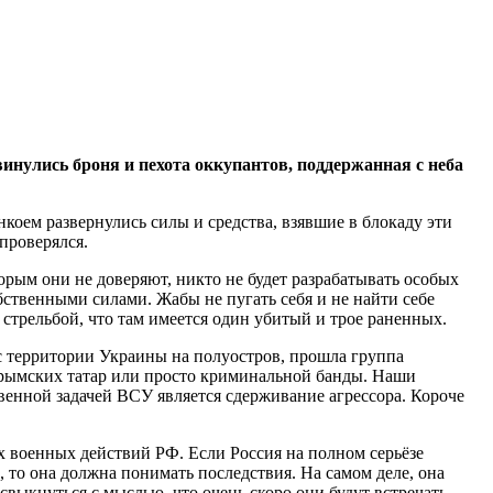
нулись броня и пехота оккупантов, поддержанная с неба
ем развернулись силы и средства, взявшие в блокаду эти
проверялся.
торым они не доверяют, никто не будет разрабатывать особых
бственными силами. Жабы не пугать себя и не найти себе
стрельбой, что там имеется один убитый и трое раненных.
 с территории Украины на полуостров, прошла группа
крымских татар или просто криминальной банды. Наши
енной задачей ВСУ является сдерживание агрессора. Короче
ых военных действий РФ. Если Россия на полном серьёзе
, то она должна понимать последствия. На самом деле, она
свыкнуться с мыслью, что очень скоро они будут встречать