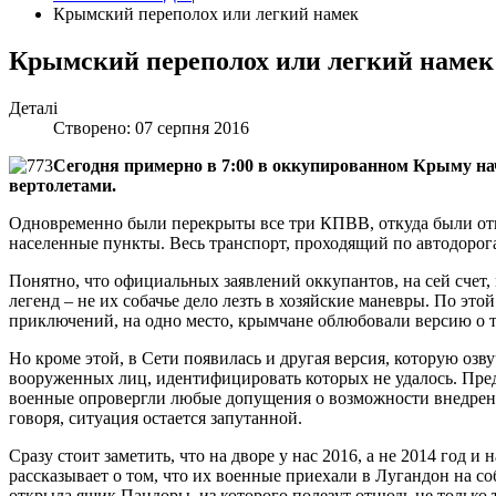
Крымский переполох или легкий намек
Крымский переполох или легкий намек
Деталі
Створено: 07 серпня 2016
Сегодня примерно в 7:00 в оккупированном Крыму нач
вертолетами.
Одновременно были перекрыты все три КПВВ, откуда были отв
населенные пункты. Весь транспорт, проходящий по автодорога
Понятно, что официальных заявлений оккупантов, на сей счет, 
легенд – не их собачье дело лезть в хозяйские маневры. По э
приключений, на одно место, крымчане облюбовали версию о то
Но кроме этой, в Сети появилась и другая версия, которую оз
вооруженных лиц, идентифицировать которых не удалось. Пре
военные опровергли любые допущения о возможности внедрени
говоря, ситуация остается запутанной.
Сразу стоит заметить, что на дворе у нас 2016, а не 2014 год
рассказывает о том, что их военные приехали в Лугандон на со
открыла ящик Пандоры, из которого полезут отнюдь не только 