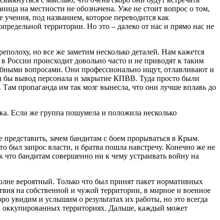
ница на местности не обозначена. Уже не стоит вопрос о том,
 учения, под названием, которое переводится как
предельной территории. Но это – далеко от нас и прямо нас не
еполоху, но все же заметим несколько деталей. Нам кажется
и в России происходит довольно часто и не приводят к таким
одобными вопросами. Они профессионально ищут, отлавливают и
ал бы вывод персонала и закрытие КПВВ. Туда просто были
Там пропаганда им так мозг вынесла, что они лучше вплавь до
ка. Если же группа пошумела и положила несколько
 представить, зачем бандитам с боем прорываться в Крым.
то был запрос власти, и братва пошла навстречу. Конечно же не
 что бандитам совершенно ни к чему устраивать войну на
полне вероятный. Только что был принят пакет нормативных
твия на собственной и чужой территории, в мирное и военное
коро увидим и услышим о результатах их работы, но это всегда
на оккупированных территориях. Дальше, каждый может