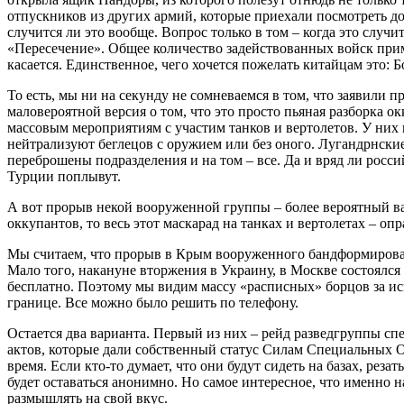
отпускников из других армий, которые приехали посмотреть дос
случится ли это вообще. Вопрос только в том – когда это слу
«Пересечение». Общее количество задействованных войск приме
касается. Единственное, чего хочется пожелать китайцам это: 
То есть, мы ни на секунду не сомневаемся в том, что заявили 
маловероятной версия о том, что это просто пьяная разборка о
массовым мероприятиям с участим танков и вертолетов. У них
нейтрализуют беглецов с оружием или без оного. Лугандрнские
переброшены подразделения и на том – все. Да и вряд ли рос
Турции поплывут.
А вот прорыв некой вооруженной группы – более вероятный ва
оккупантов, то весь этот маскарад на танках и вертолетах – оп
Мы считаем, что прорыв в Крым вооруженного бандформирования
Мало того, накануне вторжения в Украину, в Москве состоялся 
бесплатно. Поэтому мы видим массу «расписных» борцов за ис
границе. Все можно было решить по телефону.
Остается два варианта. Первый из них – рейд разведгруппы сп
актов, которые дали собственный статус Силам Специальных О
время. Если кто-то думает, что они будут сидеть на базах, рез
будет оставаться анонимно. Но самое интересное, что именно
размышлять на свой вкус.