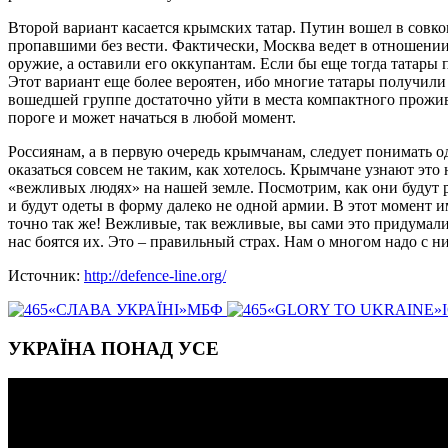
Второй вариант касается крымских татар. Путин вошел в совко
пропавшими без вести. Фактически, Москва ведет в отношении н
оружие, а оставили его оккупантам. Если бы еще тогда татары
Этот вариант еще более вероятен, ибо многие татары получили 
вошедшей группе достаточно уйти в места компактного прожив
пороге и может начаться в любой момент.
Россиянам, а в первую очередь крымчанам, следует понимать од
оказаться совсем не таким, как хотелось. Крымчане узнают это
«вежливых людях» на нашей земле. Посмотрим, как они будут р
и будут одеты в форму далеко не одной армии. В этот момент 
точно так же! Вежливые, так вежливые, вы сами это придумали.
нас боятся их. Это – правильный страх. Нам о многом надо с н
Источник:
http://defence-line.org/
«СЛАВА УКРАЇНІ»МБФ
«GLORY TO UKRAINE»
УКРАЇНА ПОНАД УСЕ