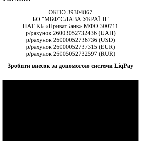
ОКПО 39304867
БО "МБФ"СЛАВА УКРАЇНІ"
ПАТ КБ «ПриватБанк» МФО 300711
р/рахунок 26003052732436 (UAH)
р/рахунок 26000052736736 (USD)
р/рахунок 26000052737315 (EUR)
р/рахунок 26005052732597 (RUR)
Зробити внесок за допомогою системи LiqPay