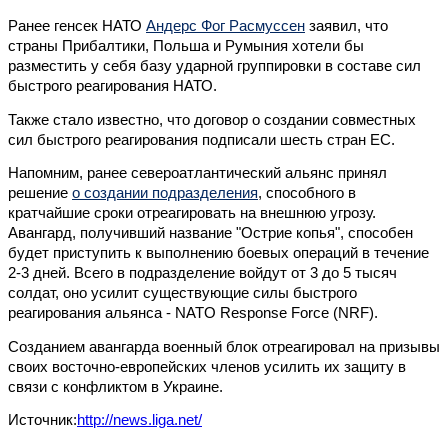
Ранее генсек НАТО
Андерс Фог Расмуссен
заявил, что
страны Прибалтики, Польша и Румыния хотели бы
разместить у себя базу ударной группировки в составе сил
быстрого реагирования НАТО.
Также стало известно, что договор о создании совместных
сил быстрого реагирования подписали шесть стран ЕС.
Напомним, ранее североатлантический альянс принял
решение
о создании подразделения
, способного в
кратчайшие сроки отреагировать на внешнюю угрозу.
Авангард, получивший название "Острие копья", способен
будет приступить к выполнению боевых операций в течение
2-3 дней. Всего в подразделение войдут от 3 до 5 тысяч
солдат, оно усилит существующие силы быстрого
реагирования альянса - NATO Response Force (NRF).
Созданием авангарда военный блок отреагировал на призывы
своих восточно-европейских членов усилить их защиту в
связи с конфликтом в Украине.
Источник:
http://news.liga.net/