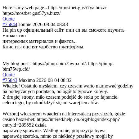
Here is my web page - https://mostbet-gus57ya.buzz/:
https://mostbet-gus57ya.buzz/
Quote
#75844
Jonnie
2026-08-04 08:43
На pin up официальный сайт, пин ап вы сможете изучить
множество
интересных материалов и фактов.
Клиенты оценят удобство платформы.
My blog post - https://pinup-bim75wp.cfd/: https://pinup-
bim75wp.cfd/
Quote
#75843
Maximo
2026-08-04 08:32
Witajcie! Ostatnio myślałem, czy czasem warto marnować godziny
na podejrzanych portalach, bo ogół to typowe kobyły.
Z drugiej strony, miło czasem podejść do stołu po fajrancie,
celem tego, by odmóżdżyć się od szarej tematów.
Wczoraj wieczorem wpadłem na interesującą przestrzeń, gdzie
casino baxterbet: https://intered.help-on.org/blog/index.php?
entryid=289552 działa
naprawdę sprawnie. Według mnie, propozycja bywa
naprawdę szeroka, mimo że niekiedy przelewy mogli by