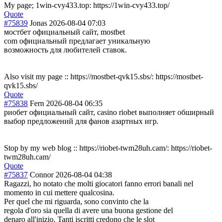
My page; 1win-cvy433.top: https://1win-cvy433.top/
Quote
#75839
Jonas
2026-08-04 07:03
мостбет официальный сайт, mostbet
com официальный предлагает уникальную
возможность для любителей ставок.
Also visit my page :: https://mostbet-qvk15.sbs/: https://mostbet-
qvk15.sbs/
Quote
#75838
Fern
2026-08-04 06:35
риобет официальный сайт, casino riobet выполняет обширный
выбор предложений для фанов азартных игр.
Stop by my web blog :: https://riobet-twm28uh.cam/: https://riobet-
twm28uh.cam/
Quote
#75837
Connor
2026-08-04 04:38
Ragazzi, ho notato che molti giocatori fanno errori banali nel
momento in cui mettere qualcosina.
Per quel che mi riguarda, sono convinto che la
regola d'oro sia quella di avere una buona gestione del
denaro all'inizio. Tanti iscritti credono che le slot