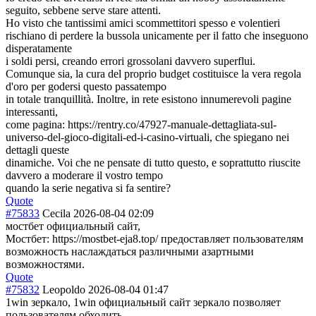
seguito, sebbene serve stare attenti.
Ho visto che tantissimi amici scommettitori spesso e volentieri
rischiano di perdere la bussola unicamente per il fatto che inseguono
disperatamente
i soldi persi, creando errori grossolani davvero superflui.
Comunque sia, la cura del proprio budget costituisce la vera regola
d'oro per godersi questo passatempo
in totale tranquillità. Inoltre, in rete esistono innumerevoli pagine
interessanti,
come pagina: https://rentry.co/47927-manuale-dettagliata-sul-
universo-del-gioco-digitali-ed-i-casino-virtuali, che spiegano nei
dettagli queste
dinamiche. Voi che ne pensate di tutto questo, e soprattutto riuscite
davvero a moderare il vostro tempo
quando la serie negativa si fa sentire?
Quote
#75833
Cecila
2026-08-04 02:09
мостбет официальный сайт,
Мостбет: https://mostbet-eja8.top/ предоставляет пользователям
возможность наслаждаться различными азартными
возможностями.
Quote
#75832
Leopoldo
2026-08-04 01:47
1win зеркало, 1win официальный сайт зеркало позволяет
пользователям обходить