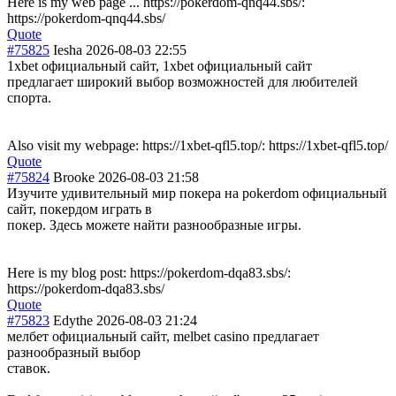
Here is my web page ... https://pokerdom-qnq44.sbs/:
https://pokerdom-qnq44.sbs/
Quote
#75825
Iesha
2026-08-03 22:55
1xbet официальный сайт, 1xbet официальный сайт
предлагает широкий выбор возможностей для любителей
спорта.
Also visit my webpage: https://1xbet-qfl5.top/: https://1xbet-qfl5.top/
Quote
#75824
Brooke
2026-08-03 21:58
Изучите удивительный мир покера на pokerdom официальный
сайт, покердом играть в
покер. Здесь можете найти разнообразные игры.
Here is my blog post: https://pokerdom-dqa83.sbs/:
https://pokerdom-dqa83.sbs/
Quote
#75823
Edythe
2026-08-03 21:24
мелбет официальный сайт, melbet casino предлагает
разнообразный выбор
ставок.