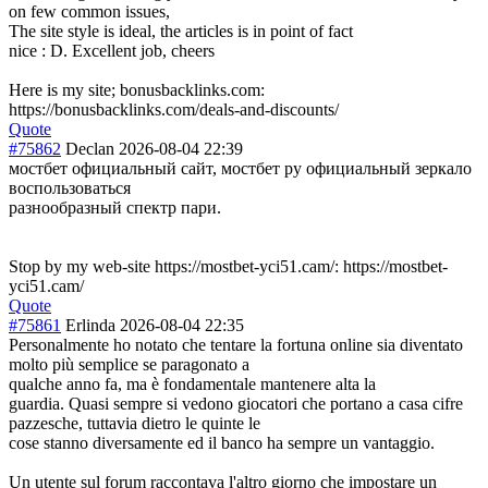
on few common issues,
The site style is ideal, the articles is in point of fact
nice : D. Excellent job, cheers
Here is my site; bonusbacklinks.com:
https://bonusbacklinks.com/deals-and-discounts/
Quote
#75862
Declan
2026-08-04 22:39
мостбет официальный сайт, мостбет ру официальный зеркало
воспользоваться
разнообразный спектр пари.
Stop by my web-site https://mostbet-yci51.cam/: https://mostbet-
yci51.cam/
Quote
#75861
Erlinda
2026-08-04 22:35
Personalmente ho notato che tentare la fortuna online sia diventato
molto più semplice se paragonato a
qualche anno fa, ma è fondamentale mantenere alta la
guardia. Quasi sempre si vedono giocatori che portano a casa cifre
pazzesche, tuttavia dietro le quinte le
cose stanno diversamente ed il banco ha sempre un vantaggio.
Un utente sul forum raccontava l'altro giorno che impostare un