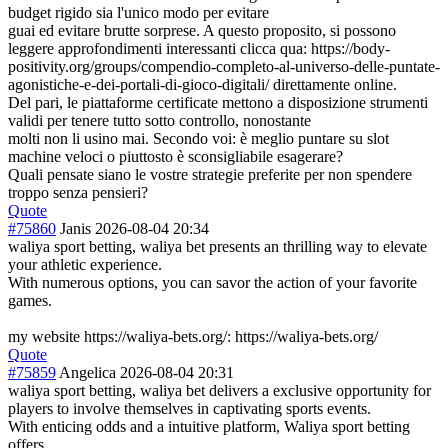
budget rigido sia l'unico modo per evitare
guai ed evitare brutte sorprese. A questo proposito, si possono
leggere approfondimenti interessanti clicca qua: https://body-
positivity.org/groups/compendio-completo-al-universo-delle-puntate-
agonistiche-e-dei-portali-di-gioco-digitali/ direttamente online.
Del pari, le piattaforme certificate mettono a disposizione strumenti
validi per tenere tutto sotto controllo, nonostante
molti non li usino mai. Secondo voi: è meglio puntare su slot
machine veloci o piuttosto è sconsigliabile esagerare?
Quali pensate siano le vostre strategie preferite per non spendere
troppo senza pensieri?
Quote
#75860
Janis
2026-08-04 20:34
waliya sport betting, waliya bet presents an thrilling way to elevate
your athletic experience.
With numerous options, you can savor the action of your favorite
games.
my website https://waliya-bets.org/: https://waliya-bets.org/
Quote
#75859
Angelica
2026-08-04 20:31
waliya sport betting, waliya bet delivers a exclusive opportunity for
players to involve themselves in captivating sports events.
With enticing odds and a intuitive platform, Waliya sport betting
offers