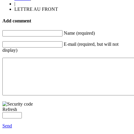
|
LETTRE AU FRONT
Add comment
Name (required)
E-mail (required, but will not
display)
Refresh
Send