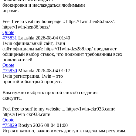
блокировки и наслаждаться любимыми
играми.
Feel free to visit my homepage :: https://1win-hen86.buzz/:
https://1win-hen86.buzz/
Quote
#75831
Latashia
2026-08-04 01:40
1win официальный сайт, 1вин
сайт официальный: https://11win-dzs288.top/ предлагает
обширный выбор ставок, что подходит требованиям всех
пользователей.
Quote
#75830
Miranda
2026-08-04 01:17
1win регистрация, 1win – это
простой и быстрый процесс.
Вам нужно выбрать простой способ создания
аккаунта.
Feel free to surf to my website ... https://1win-ckr933.cam/:
https://1win-ckr933.cam/
Quote
#75829
Roslyn
2026-08-04 01:00
Играя в казино, важно иметь доступ к надежным ресурсам.