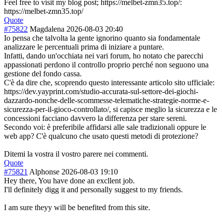
Feel free to visit my blog post; https://melbet-zmn35.top/:
https://melbet-zmn35.top/
Quote
#75822
Magdalena
2026-08-03 20:40
Io pensa che talvolta la gente ignorino quanto sia fondamentale
analizzare le percentuali prima di iniziare a puntare.
Infatti, dando un'occhiata nei vari forum, ho notato che parecchi
appassionati perdono il controllo proprio perché non seguono una
gestione del fondo cassa.
C'è da dire che, scoprendo questo interessante articolo sito ufficiale:
https://dev.yayprint.com/studio-accurata-sul-settore-dei-giochi-
dazzardo-nonche-delle-scommesse-telematiche-strategie-norme-e-
sicurezza-per-il-gioco-controllato/, si capisce meglio la sicurezza e le
concessioni facciano davvero la differenza per stare sereni.
Secondo voi: è preferibile affidarsi alle sale tradizionali oppure le
web app? C'è qualcuno che usato questi metodi di protezione?
Ditemi la vostra il vostro parere nei commenti.
Quote
#75821
Alphonse
2026-08-03 19:10
Hey there, You have done an excllent job.
I'll definitely digg it and personally suggest to my friends.
I am sure theyy will be benefited from this site.