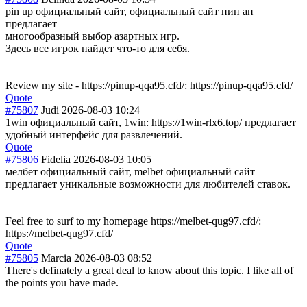
pin up официальный сайт, официальный сайт пин ап
предлагает
многообразный выбор азартных игр.
Здесь все игрок найдет что-то для себя.
Review my site - https://pinup-qqa95.cfd/: https://pinup-qqa95.cfd/
Quote
#75807
Judi
2026-08-03 10:24
1win официальный сайт, 1win: https://1win-rlx6.top/ предлагает
удобный интерфейс для развлечений.
Quote
#75806
Fidelia
2026-08-03 10:05
мелбет официальный сайт, melbet официальный сайт
предлагает уникальные возможности для любителей ставок.
Feel free to surf to my homepage https://melbet-qug97.cfd/:
https://melbet-qug97.cfd/
Quote
#75805
Marcia
2026-08-03 08:52
There's definately a great deal to know about this topic. I like all of
the points you have made.