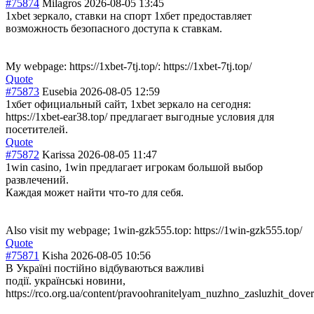
#75874
Milagros
2026-08-05 13:45
1xbet зеркало, ставки на спорт 1хбет предоставляет
возможность безопасного доступа к ставкам.
My webpage: https://1xbet-7tj.top/: https://1xbet-7tj.top/
Quote
#75873
Eusebia
2026-08-05 12:59
1хбет официальный сайт, 1xbet зеркало на сегодня:
https://1xbet-ear38.top/ предлагает выгодные условия для
посетителей.
Quote
#75872
Karissa
2026-08-05 11:47
1win casino, 1win предлагает игрокам большой выбор
развлечений.
Каждая может найти что-то для себя.
Also visit my webpage; 1win-gzk555.top: https://1win-gzk555.top/
Quote
#75871
Kisha
2026-08-05 10:56
В Україні постійно відбуваються важливі
події. українські новини,
https://rco.org.ua/content/pravoohranitelyam_nuzhno_zasluzhit_dover