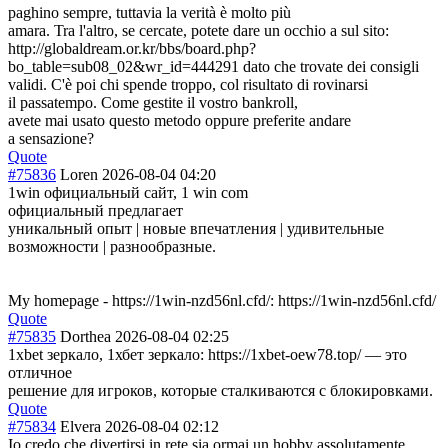
paghino sempre, tuttavia la verità è molto più
amara. Tra l'altro, se cercate, potete dare un occhio a sul sito:
http://globaldream.or.kr/bbs/board.php?
bo_table=sub08_02&wr_id=444291 dato che trovate dei consigli
validi. C'è poi chi spende troppo, col risultato di rovinarsi
il passatempo. Come gestite il vostro bankroll,
avete mai usato questo metodo oppure preferite andare
a sensazione?
Quote
#75836
Loren
2026-08-04 04:20
1win официальный сайт, 1 win com
официальный предлагает
уникальный опыт | новые впечатления | удивительные
возможности | разнообразные.
My homepage - https://1win-nzd56nl.cfd/: https://1win-nzd56nl.cfd/
Quote
#75835
Dorthea
2026-08-04 02:25
1xbet зеркало, 1хбет зеркало: https://1xbet-oew78.top/ — это
отличное
решение для игроков, которые сталкиваются с блокировками.
Quote
#75834
Elvera
2026-08-04 02:12
Io credo che divertirsi in rete sia ormai un hobby assolutamente